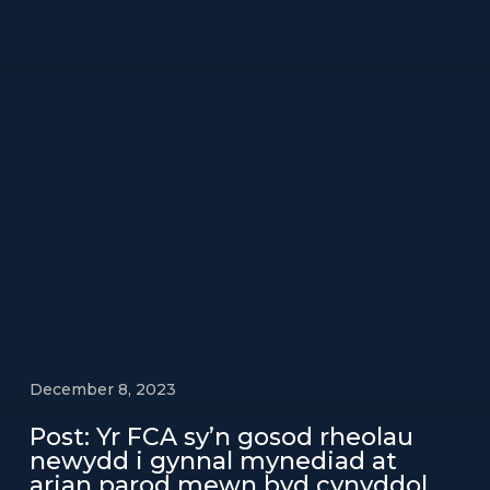
December 8, 2023
Post: Yr FCA sy’n gosod rheolau
newydd i gynnal mynediad at
arian parod mewn byd cynyddol