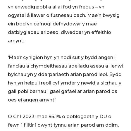
yn enwedig pobl a allai fod yn fregus – yn
ogystal â llawer o fusnesau bach. Mae’n bwysig
ein bod yn cefnogi defnyddwyr y mae
datblygiadau arloesol diweddar yn effeithio
arnynt.
‘Mae’r cynigion hyn yn nodi sut y bydd angen i
fanciau a chymdeithasau adeiladu asesu a llenwi
bylchau yn y ddarpariaeth arian parod leol. Bydd
hyn yn helpu i reoli cyflymder y newid a sicrhau y
gall pobl barhau i gael gafael ar arian parod os
oes ei angen arnynt.’
O Ch1 2023, mae 95.1% o boblogaeth y DU o
fewn 1 filltir i bwynt tynnu arian parod am ddim,