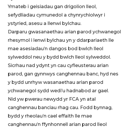
Ymateb i geisiadau gan drigolion lleol,
sefydliadau cymunedol a chynrychiolwyr i
ystyried, asesu a llenwi bylchau.
Darparu gwasanaethau arian parod ychwanegol
rhesymol i lenwi bylchau yn y ddarpariaeth lle
mae asesiadau’n dangos bod bwlch lleol
sylweddol neu y bydd bwlch lleol sylweddol.
Sicrhau nad ydynt yn cau cyfleusterau arian
parod, gan gynnwys canghennau banc, hyd nes
y bydd unrhyw wasanaethau arian parod
ychwanegol sydd wedi’u hadnabod ar gael.
Nid yw pwerau newydd yr FCA yn atal
canghennau banciau rhag cau. Fodd bynnag,
bydd y rheolau’n cael effaith lle mae
canghennau’n ffynhonnell arian parod lleol