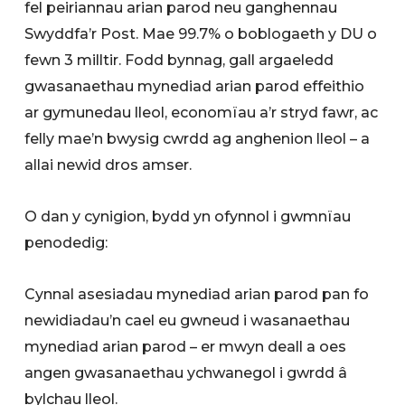
fel peiriannau arian parod neu ganghennau
Swyddfa’r Post. Mae 99.7% o boblogaeth y DU o
fewn 3 milltir. Fodd bynnag, gall argaeledd
gwasanaethau mynediad arian parod effeithio
ar gymunedau lleol, economïau a’r stryd fawr, ac
felly mae’n bwysig cwrdd ag anghenion lleol – a
allai newid dros amser.
O dan y cynigion, bydd yn ofynnol i gwmnïau
penodedig:
Cynnal asesiadau mynediad arian parod pan fo
newidiadau’n cael eu gwneud i wasanaethau
mynediad arian parod – er mwyn deall a oes
angen gwasanaethau ychwanegol i gwrdd â
bylchau lleol.