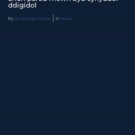
ddigidol
By:
Brokerage Author
In:
News