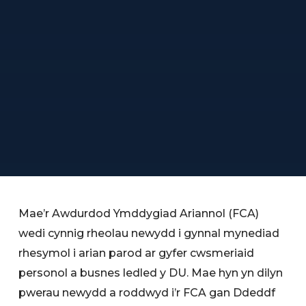
Mae’r Awdurdod Ymddygiad Ariannol (FCA)
wedi cynnig rheolau newydd i gynnal mynediad
rhesymol i arian parod ar gyfer cwsmeriaid
personol a busnes ledled y DU. Mae hyn yn dilyn
pwerau newydd a roddwyd i’r FCA gan Ddeddf