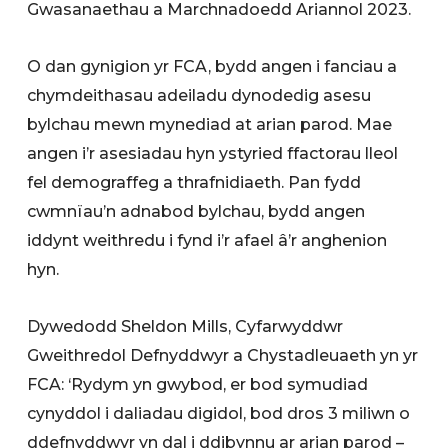
Gwasanaethau a Marchnadoedd Ariannol 2023.
O dan gynigion yr FCA, bydd angen i fanciau a
chymdeithasau adeiladu dynodedig asesu
bylchau mewn mynediad at arian parod. Mae
angen i’r asesiadau hyn ystyried ffactorau lleol
fel demograffeg a thrafnidiaeth. Pan fydd
cwmnïau’n adnabod bylchau, bydd angen
iddynt weithredu i fynd i’r afael â’r anghenion
hyn.
Dywedodd Sheldon Mills, Cyfarwyddwr
Gweithredol Defnyddwyr a Chystadleuaeth yn yr
FCA: ‘Rydym yn gwybod, er bod symudiad
cynyddol i daliadau digidol, bod dros 3 miliwn o
ddefnyddwyr yn dal i ddibynnu ar arian parod –