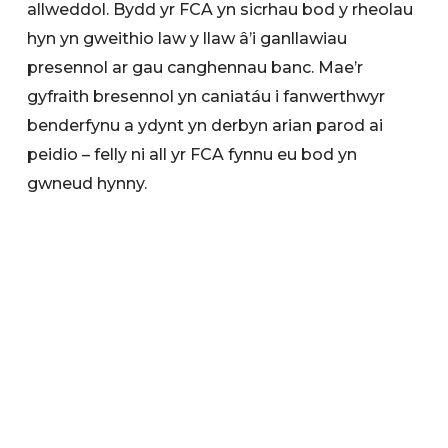
allweddol. Bydd yr FCA yn sicrhau bod y rheolau
hyn yn gweithio law y llaw â’i ganllawiau
presennol ar gau canghennau banc. Mae’r
gyfraith bresennol yn caniatáu i fanwerthwyr
benderfynu a ydynt yn derbyn arian parod ai
peidio – felly ni all yr FCA fynnu eu bod yn
gwneud hynny.
Mae’r ymgynghoriad ar agor tan 8 Chwefror.
Mae’r FCA yn disgwyl cwblhau’r rheolau erbyn
Ch3 2024.
Search below to find any information or
documents you are interested in.